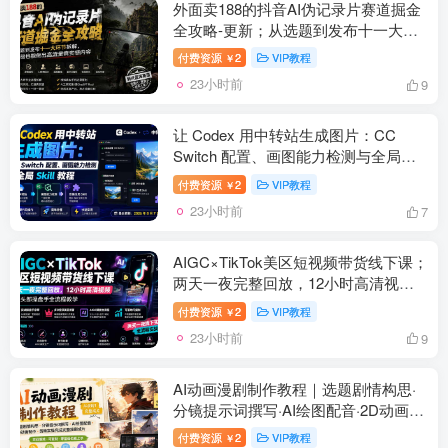
外面卖188的抖音AI伪记录片赛道掘金
全攻略-更新；从选题到发布十一大环
节拆解，零基础也能做出高流量真实感
付费资源
2
VIP教程
￥
内容
23小时前
9
让 Codex 用中转站生成图片：CC
Switch 配置、画图能力检测与全局
Skill 教程
付费资源
2
VIP教程
￥
23小时前
7
AIGC×TikTok美区短视频带货线下课；
两天一夜完整回放，12小时高清视频
收录头部操盘手全流程教学
付费资源
2
VIP教程
￥
23小时前
9
AI动画漫剧制作教程｜选题剧情构思·
分镜提示词撰写·AI绘图配音·2D动画制
作·剪映实操完成完整漫剧成片
付费资源
2
VIP教程
￥