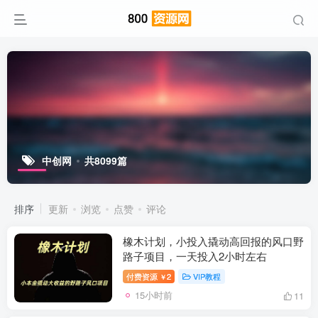
中创网
共8099篇
排序
更新
浏览
点赞
评论
橡木计划，小投入撬动高回报的风口野
路子项目，一天投入2小时左右
付费资源
2
VIP教程
￥
15小时前
11