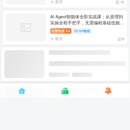
前天
15
AI Agent智能体全阶实战课；从原理到
实操全程手把手，无需编程基础也能搭
建自动运行的智能体
付费资源
2
VIP教程
￥
前天
6
拼多多年费会员实战(更新2026年)：从
基础到高阶盈利，干货拉满，帮你建立
稳定盈利运营知识体系
付费资源
2
VIP教程
￥
前天
12
某宝付费购买，常用6G音效合集！
970+首宣传片背景音乐，无版权可商
用大气素材，分类清晰，高质量内容
付费资源
2
VIP教程
￥
前天
10
一键将你QQ空间全部内容备份下来！