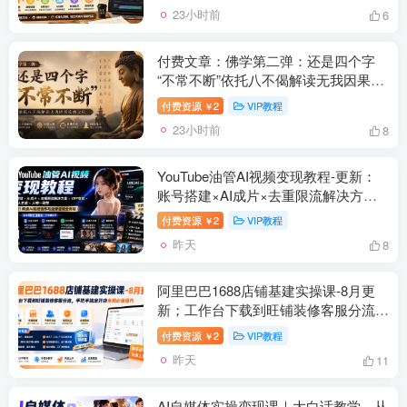
23小时前
6
付费文章：佛学第二弹：还是四个字
“不常不断”依托八不偈解读无我因果连
续之理
付费资源
2
VIP教程
￥
23小时前
8
YouTube油管AI视频变现教程-更新：
账号搭建×AI成片×去重限流解决方案
×YPP变现×AI真人生成×人物一致性
付费资源
2
VIP教程
￥
昨天
8
阿里巴巴1688店铺基建实操课-8月更
新；工作台下载到旺铺装修客服分流，
手把手搞定开店全部必备操作
付费资源
2
VIP教程
￥
昨天
11
AI自媒体实操变现课｜大白话教学，从