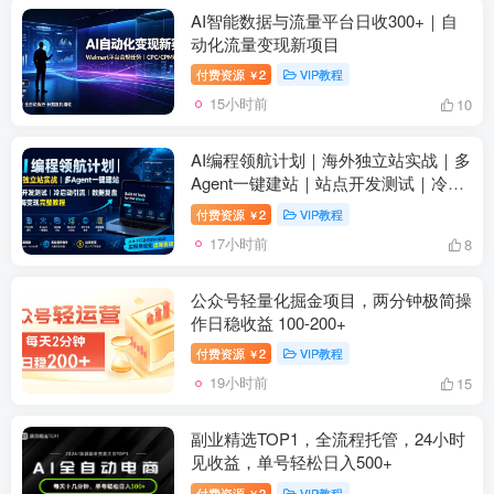
AI智能数据与流量平台日收300+｜自
动化流量变现新项目
付费资源
2
VIP教程
￥
15小时前
10
AI编程领航计划｜海外独立站实战｜多
Agent一键建站｜站点开发测试｜冷启
动引流｜数据复盘｜出海变现完整教程
付费资源
2
VIP教程
￥
17小时前
8
公众号轻量化掘金项目，两分钟极简操
作日稳收益 100-200+
付费资源
2
VIP教程
￥
19小时前
15
副业精选TOP1，全流程托管，24小时
见收益，单号轻松日入500+
付费资源
2
VIP教程
￥