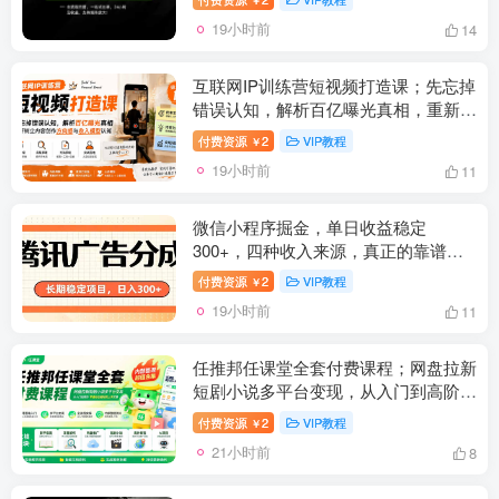
19小时前
14
互联网IP训练营短视频打造课；先忘掉
错误认知，解析百亿曝光真相，重新树
立内容创作方向感与收入模型认知
付费资源
2
VIP教程
￥
19小时前
11
微信小程序掘金，单日收益稳定
300+，四种收入来源，真正的靠谱可
落地项目
付费资源
2
VIP教程
￥
19小时前
11
任推邦任课堂全套付费课程；网盘拉新
短剧小说多平台变现，从入门到高阶零
基础也能轻松上手实操
付费资源
2
VIP教程
￥
21小时前
8