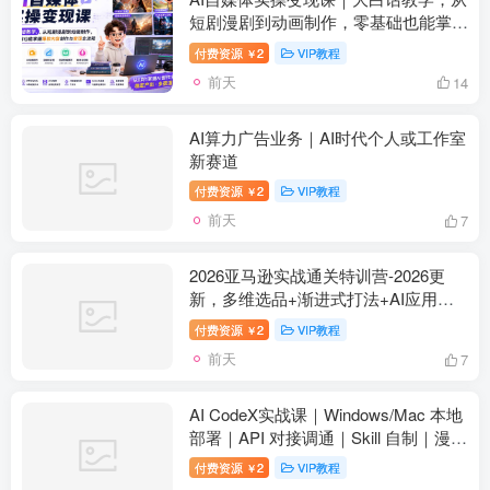
短剧漫剧到动画制作，零基础也能掌握
爆款内容创作与变现全流程
付费资源
2
VIP教程
￥
前天
14
AI算力广告业务｜AI时代个人或工作室
新赛道
付费资源
2
VIP教程
￥
前天
7
2026亚马逊实战通关特训营-2026更
新，多维选品+渐进式打法+AI应用，
从0到1打造盈利店铺
付费资源
2
VIP教程
￥
前天
7
AI CodeX实战课｜Windows/Mac 本地
部署｜API 对接调通｜Skill 自制｜漫剧
剪辑｜网站 VR 项目｜AI项目落地全教
付费资源
2
VIP教程
￥
程