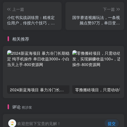
上一篇
下一篇
小红书实战训练营：精准定
国学赛道视频玩法，一条视
位用户，传授六个技巧，助
频点赞37万，单日变现
你写出爆款笔记
1000+
相关推荐
2024新蓝海项目 暴力冷门长期稳定 纯手机操作 单日收益3000+ 小白当天上手
零撸
评论
抢沙发
欢迎您留下宝贵的见解！
提交