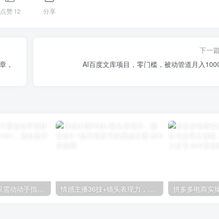
点赞
12
分享
下一
文章，
AI百度文库项目，零门槛，被动管道月入1000
零撸搬砖项目，只需动动手指转发，实现躺赚收益100+，适合新手操作
情感主播36技+镜头表现力，辅导你0-1做月销百万的情感主播