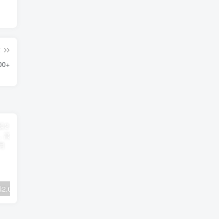
篇
0+
拼多多电商实操2.0：虚拟资源选品与运营全攻略，高利润玩法，月入过万
2025闲鱼实战掘金课，带你纵横闲鱼店，零起点多维度打造全能玩家