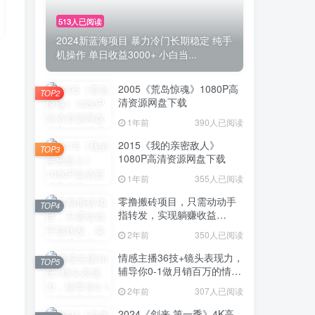
513人已阅读
2024新蓝海项目 暴力冷门长期稳定 纯手
机操作 单日收益3000+ 小白当...
2005《荒岛惊魂》1080P高
TOP2
清资源网盘下载
1年前
390人已阅读
2015《我的亲密敌人》
TOP3
1080P高清资源网盘下载
1年前
355人已阅读
零撸搬砖项目，只需动动手
TOP4
指转发，实现躺赚收益
100+，适合新手操作
2年前
350人已阅读
情感主播36技+镜头表现力，
TOP5
辅导你0-1做月销百万的情感
主播
2年前
307人已阅读
2024《剑来 第一季》4K高