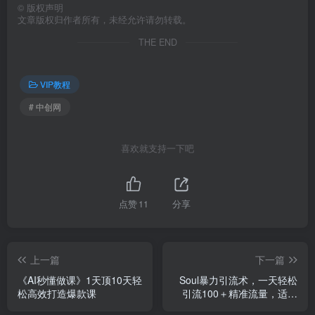
©
版权声明
文章版权归作者所有，未经允许请勿转载。
THE END
VIP教程
# 中创网
喜欢就支持一下吧
点赞
11
分享
上一篇
下一篇
《AI秒懂做课》1天顶10天轻
Soul暴力引流术，一天轻松
松高效打造爆款课
引流100＋精准流量，适用
于各行业，简单易上手！