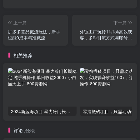
上一篇
下一篇
拼多多竞品截流玩法，新手
外贸工厂玩转TikTok高效获
也能0成本精准截流
客，多种引流方式与账号定
位技巧，拆解爆款短视频打
造成功案例
相关推荐
2024新蓝海项目 暴力冷门长期稳定 纯手机操作 单日收益3000+ 小白当天上手
零撸
评论
抢沙发