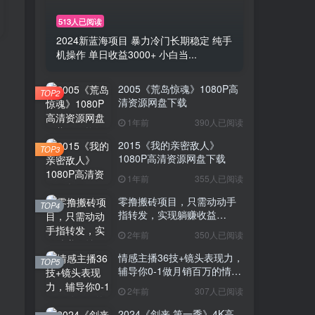
513人已阅读
2024新蓝海项目 暴力冷门长期稳定 纯手
机操作 单日收益3000+ 小白当...
2005《荒岛惊魂》1080P高
TOP2
清资源网盘下载
1年前
390人已阅读
2015《我的亲密敌人》
TOP3
1080P高清资源网盘下载
1年前
355人已阅读
零撸搬砖项目，只需动动手
TOP4
指转发，实现躺赚收益
100+，适合新手操作
2年前
350人已阅读
情感主播36技+镜头表现力，
TOP5
辅导你0-1做月销百万的情感
主播
2年前
307人已阅读
2024《剑来 第一季》4K高