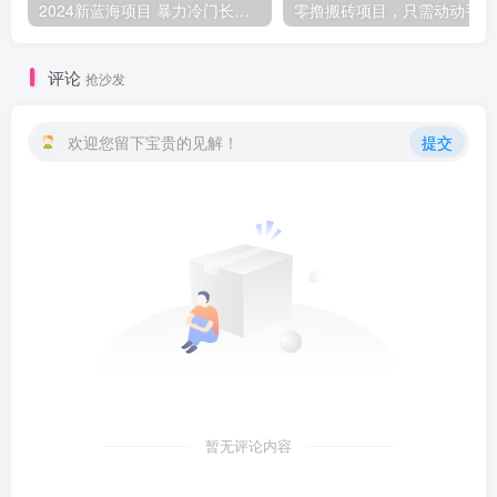
2024新蓝海项目 暴力冷门长期稳定 纯手机操作 单日收益3000+ 小白当天上手
零撸
评论
抢沙发
欢迎您留下宝贵的见解！
提交
暂无评论内容