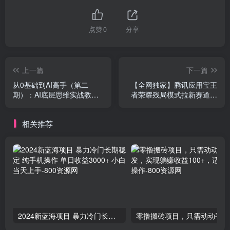
点赞
0
分享
上一篇
下一篇
从0基础到AI高手（第二
【全网独家】腾讯应用宝王
期）：AI底层思维实战教
者荣耀残局模式拉新赛道，
学，学会用AI，你来当老
轻松日如1000+
板！
相关推荐
2024新蓝海项目 暴力冷门长期稳定 纯手机操作 单日收益3000+ 小白当天上手
零撸