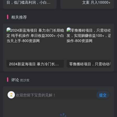
目，低门槛高利润，小白也
文案 月入10000+
能做 教程+详解
相关推荐
2024新蓝海项目 暴力冷门长期稳定 纯手机操作 单日收益3000+ 小白当天上手
零撸
评论
抢沙发
欢迎您留下宝贵的见解！
提交