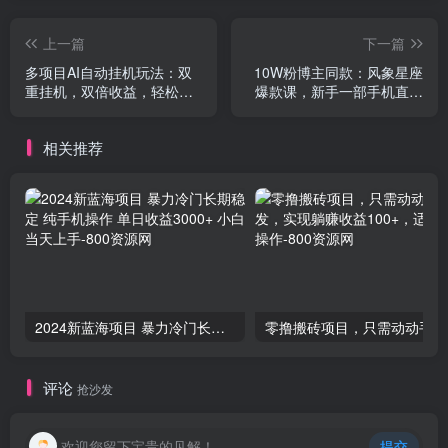
上一篇
下一篇
多项目AI自动挂机玩法：双
10W粉博主同款：风象星座
重挂机，双倍收益，轻松躺
爆款课，新手一部手机直接
平
复制，冲创作伙伴计划
相关推荐
2024新蓝海项目 暴力冷门长期稳定 纯手机操作 单日收益3000+ 小白当天上手
零撸
评论
抢沙发
欢迎您留下宝贵的见解！
提交