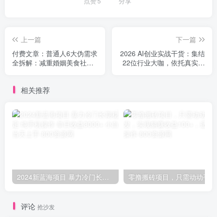
点赞
5
分享
上一篇
下一篇
付费文章：普通人6大伪需求
2026 AI创业实战干货：集结
全拆解：减重婚姻美食社交
22位行业大咖，依托真实落
学习稳定，带你破除认知误
地案例掌握AI落地变现核心
区
逻辑
相关推荐
2024新蓝海项目 暴力冷门长期稳定 纯手机操作 单日收益3000+ 小白当天上手
零撸
评论
抢沙发