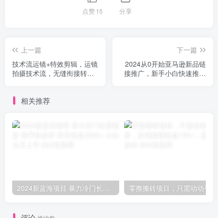
点赞
15
分享
上一篇
下一篇
技术流运镜+特效剪辑，​运镜
2024从0开始亚马逊新品链
拍摄技术流，无缝衔接转
接推广，新手小白快速推广
场，后期特效制作
新品的必备-15节
相关推荐
2024新蓝海项目 暴力冷门长期稳定 纯手机操作 单日收益3000+ 小白当天上手
零撸
评论
抢沙发