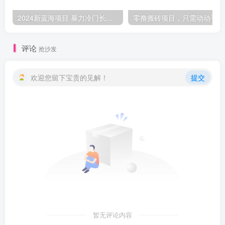
2024新蓝海项目 暴力冷门长期稳定 纯手机操作 单日收益3000+ 小白当天上手
零撸
评论
抢沙发
欢迎您留下宝贵的见解！
提交
暂无评论内容