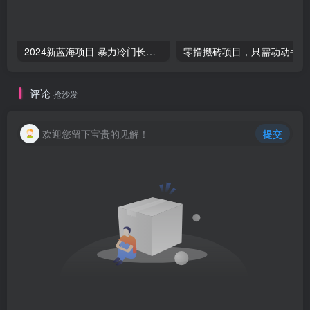
2024新蓝海项目 暴力冷门长期稳定 纯手机操作 单日收益3000+ 小白当天上手
零撸
评论
抢沙发
欢迎您留下宝贵的见解！
提交