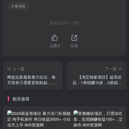
# 冒泡网
喜欢就支持一下吧
点赞
6
分享
上一篇
下一篇
网盘拉新最新暴力玩法，每
【淘宝独家项目】超高价
天简单只需要复制粘贴，轻
品：1单稳赚1k多，0基础年
轻松松日入500+
入百W，可批量放大
相关推荐