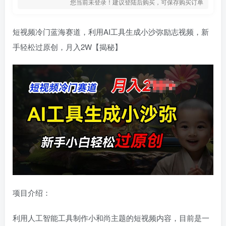
您当前未登录！建议登陆后购买，可保存购买订单
短视频冷门蓝海赛道，利用AI工具生成小沙弥励志视频，新
手轻松过原创，月入2W【揭秘】
项目介绍：
利用人工智能工具制作小和尚主题的短视频内容，目前是一