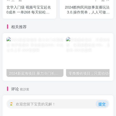
玄学入门级 视频号宝宝起名
2024酷狗民间故事直播玩法
0成本 一单268 每天轻松
3.0.操作简单，人人可做，
1000+
无需养号、无需养号、无需
养号，直接开播
相关推荐
2024新蓝海项目 暴力冷门长期稳定 纯手机操作 单日收益3000+ 小白当天上手
零撸
评论
抢沙发
欢迎您留下宝贵的见解！
提交