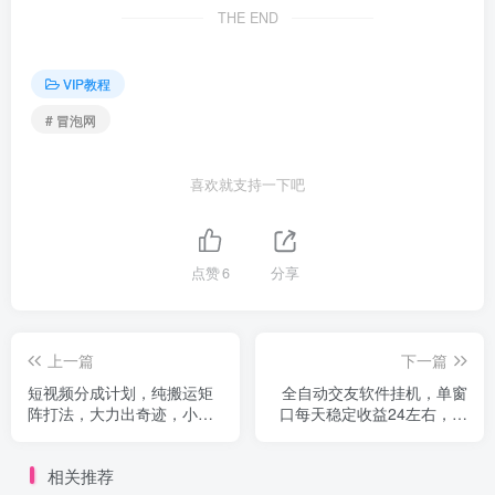
THE END
VIP教程
# 冒泡网
喜欢就支持一下吧
点赞
6
分享
上一篇
下一篇
短视频分成计划，纯搬运矩
全自动交友软件挂机，单窗
阵打法，大力出奇迹，小白
口每天稳定收益24左右，提
无脑上手，日收入两三张
现当天到账，有管道收益
相关推荐