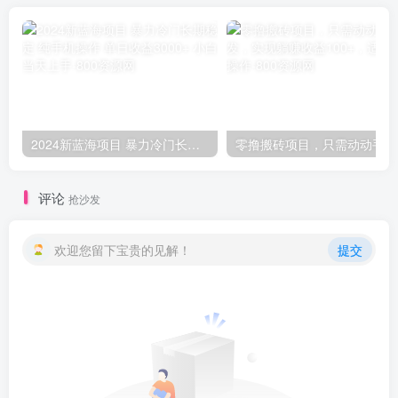
2024新蓝海项目 暴力冷门长期稳定 纯手机操作 单日收益3000+ 小白当天上手
零撸
评论
抢沙发
欢迎您留下宝贵的见解！
提交