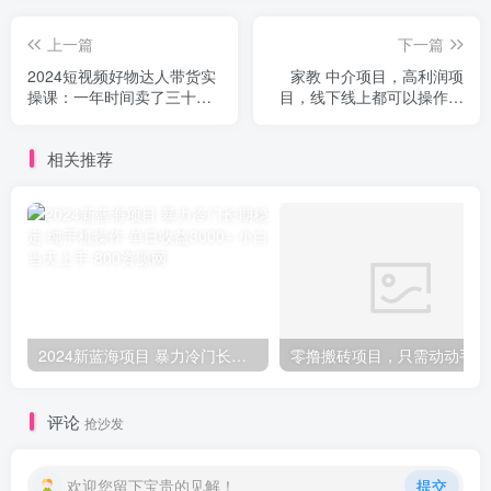
上一篇
下一篇
2024短视频好物达人带货实
家教 中介项目，高利润项
操课：一年时间卖了三十万
目，线下线上都可以操作，
单（29节课）
每单赚几百
相关推荐
2024新蓝海项目 暴力冷门长期稳定 纯手机操作 单日收益3000+ 小白当天上手
零撸
评论
抢沙发
欢迎您留下宝贵的见解！
提交