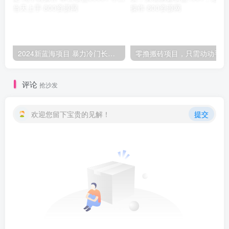
2024新蓝海项目 暴力冷门长期稳定 纯手机操作 单日收益3000+ 小白当天上手
零撸
评论
抢沙发
欢迎您留下宝贵的见解！
提交