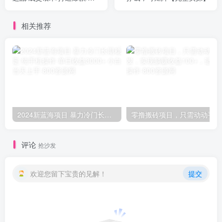
细运营/私域引流
相关推荐
2024新蓝海项目 暴力冷门长期稳定 纯手机操作 单日收益3000+ 小白当天上手
零撸
评论
抢沙发
欢迎您留下宝贵的见解！
提交