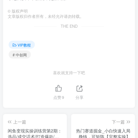
©
版权声明
文章版权归作者所有，未经允许请勿转载。
THE END
VIP教程
# 中创网
喜欢就支持一下吧
点赞
9
分享
上一篇
下一篇
闲鱼变现实操训练营第2期：
热门赛道掘金_小白快速入局
选品/成交话术/打造爆款/精
挣钱，可矩阵【完整实操】