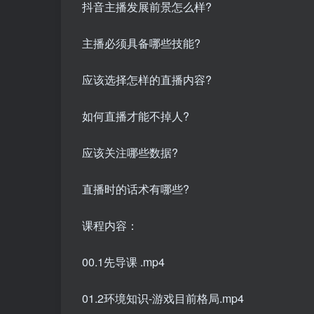
抖音主播发展前景怎么样?
主播必须具备哪些技能?
应该选择怎样的直播内容?
如何直播才能不掉人?
应该关注哪些数据?
直播时的话术有哪些?
课程内容：
00.1先导课 .mp4
01.2环境知识-游戏目前格局.mp4