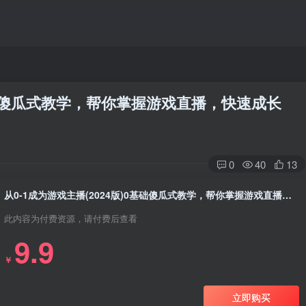
0基础傻瓜式教学，帮你掌握游戏直播，快速成长
0
40
13
从0-1成为游戏主播(2024版)0基础傻瓜式教学，帮你掌握游戏直播，快速成长
此内容为付费资源，请付费后查看
9.9
￥
立即购买