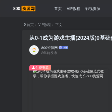
首页
VIP教程
影视资源
首页
VIP教程
正文
从0-1成为游戏主播(2024版)
800资源网
2年前发布
付费资源