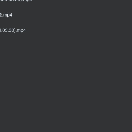
,mp4
.30).mp4