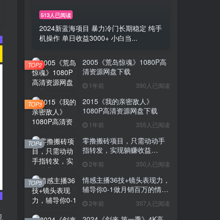
513人已阅读
2024新蓝海项目 暴力冷门长期稳定 纯手
机操作 单日收益3000+ 小白当...
2005《荒岛惊魂》1080P高
TOP2
清资源网盘下载
1年前
390人已阅读
2015《我的亲密敌人》
TOP3
1080P高清资源网盘下载
1年前
355人已阅读
零撸搬砖项目，只需动动手
TOP4
指转发，实现躺赚收益
100+，适合新手操作
2年前
350人已阅读
情感主播36技+镜头表现力，
TOP5
辅导你0-1做月销百万的情感
主播
2年前
307人已阅读
视
2024《剑来 第一季》4K高