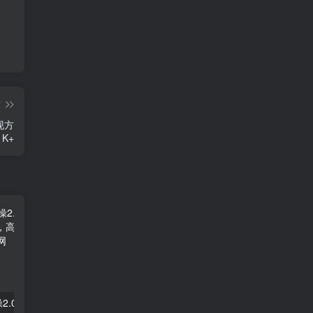
篇
现方
K+
拼多多电商实操2.0：虚拟资源选品与运营全攻略，高利润玩法，月入过万
2025闲鱼实战掘金课，带你纵横闲鱼店，零起点多维度打造全能玩家