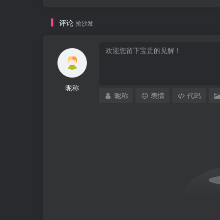
评论
抢沙发
昵称
昵称
表情
代码