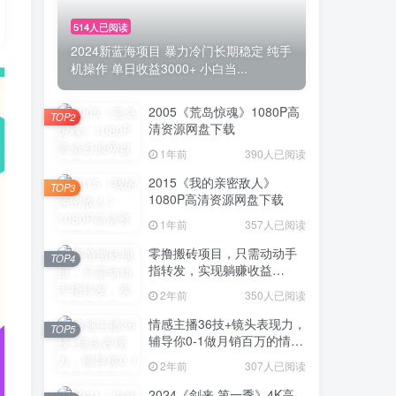
514人已阅读
2024新蓝海项目 暴力冷门长期稳定 纯手
机操作 单日收益3000+ 小白当...
2005《荒岛惊魂》1080P高
TOP2
清资源网盘下载
1年前
390人已阅读
2015《我的亲密敌人》
TOP3
1080P高清资源网盘下载
1年前
357人已阅读
零撸搬砖项目，只需动动手
TOP4
指转发，实现躺赚收益
100+，适合新手操作
2年前
350人已阅读
情感主播36技+镜头表现力，
TOP5
辅导你0-1做月销百万的情感
主播
2年前
307人已阅读
2024《剑来 第一季》4K高