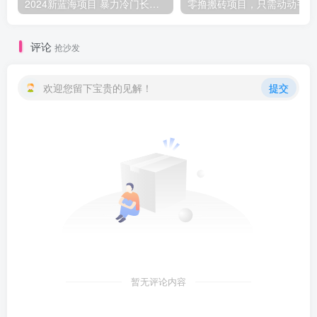
2024新蓝海项目 暴力冷门长期稳定 纯手机操作 单日收益3000+ 小白当天上手
零撸
评论
抢沙发
欢迎您留下宝贵的见解！
提交
暂无评论内容