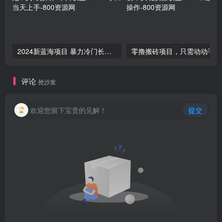
2024新蓝海项目 暴力冷门长期稳定 纯手机操作 单日收益3000+ 小白当天上手
零撸
评论
抢沙发
欢迎您留下宝贵的见解！
提交