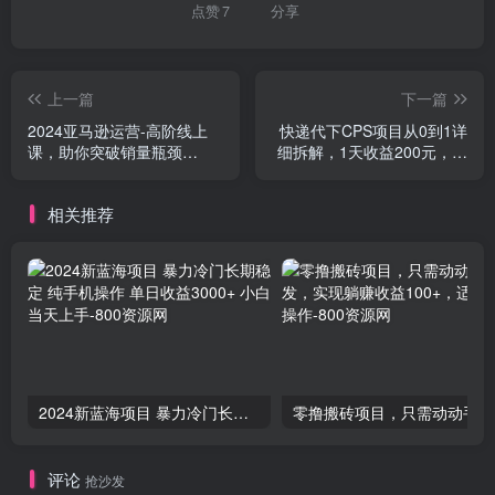
点赞
7
分享
上一篇
下一篇
2024亚马逊运营-高阶线上
快递代下CPS项目从0到1详
课，助你突破销量瓶颈
细拆解，1天收益200元，轻
（228节课）
松实现管道收益
相关推荐
2024新蓝海项目 暴力冷门长期稳定 纯手机操作 单日收益3000+ 小白当天上手
零撸
评论
抢沙发