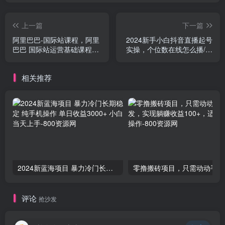
上一篇
下一篇
阿里巴巴-国际站课程，阿里
2024新手小白抖音直播起号
巴巴 国际站运营基础课程
实操，个位数在线怎么播/起
（19节视频课）
号时要不要付费/怎么打开流
量入口等
相关推荐
2024新蓝海项目 暴力冷门长期稳定 纯手机操作 单日收益3000+ 小白当天上手
零撸
评论
抢沙发