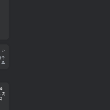
篇
销千
单