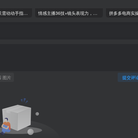
零撸搬砖项目，只需动动手指转发，实现躺赚收益100+，适合新手操作
情感主播36技+镜头表现力，辅导你0-1做月销百万的情感主播
图片
提交评