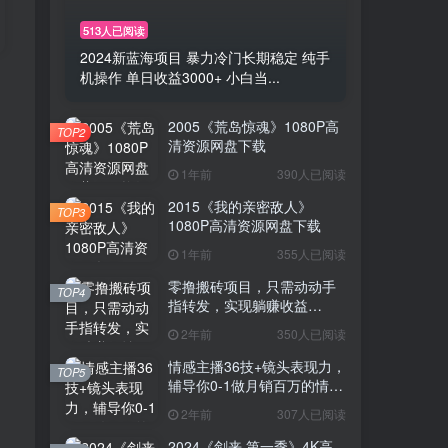
513人已阅读
2024新蓝海项目 暴力冷门长期稳定 纯手
机操作 单日收益3000+ 小白当...
2005《荒岛惊魂》1080P高
TOP2
清资源网盘下载
1年前
390人已阅读
2015《我的亲密敌人》
TOP3
1080P高清资源网盘下载
1年前
355人已阅读
零撸搬砖项目，只需动动手
TOP4
指转发，实现躺赚收益
100+，适合新手操作
2年前
350人已阅读
情感主播36技+镜头表现力，
TOP5
辅导你0-1做月销百万的情感
主播
2年前
307人已阅读
2024《剑来 第一季》4K高