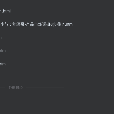
html
节：能否爆-产品市场调研6步骤？.html
l
ml
ml
THE END