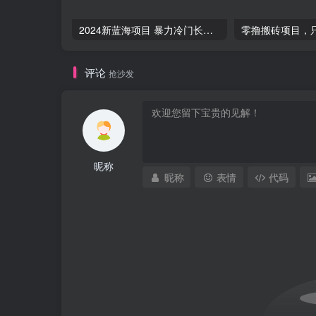
2024新蓝海项目 暴力冷门长期稳定 纯手机操作 单日收益3000+ 小白当天上手
评论
抢沙发
昵称
昵称
表情
代码