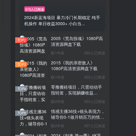
513人已阅读
2024新蓝海项目 暴力冷门长期稳定 纯手
机操作 单日收益3000+ 小白当...
2005《荒岛惊魂》1080P高
TOP2
清资源网盘下载
1年前
390人已阅读
2015《我的亲密敌人》
TOP3
1080P高清资源网盘下载
1年前
355人已阅读
零撸搬砖项目，只需动动手
TOP4
指转发，实现躺赚收益
100+，适合新手操作
2年前
350人已阅读
情感主播36技+镜头表现力，
TOP5
辅导你0-1做月销百万的情感
主播
2年前
307人已阅读
2024《剑来 第一季》4K高