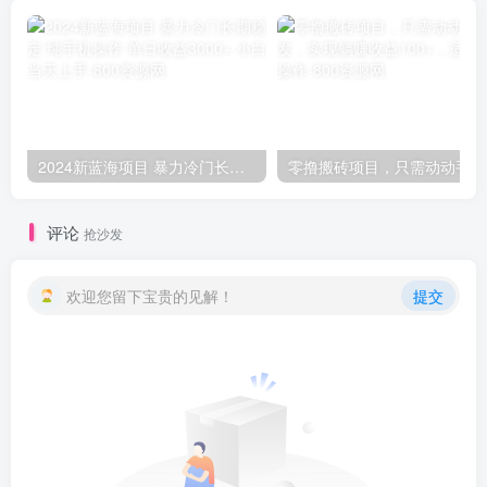
2024新蓝海项目 暴力冷门长期稳定 纯手机操作 单日收益3000+ 小白当天上手
零撸
评论
抢沙发
欢迎您留下宝贵的见解！
提交