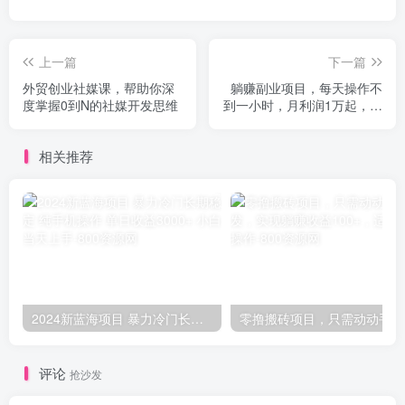
上一篇
下一篇
外贸创业社媒课，帮助你深
躺赚副业项目，每天操作不
度掌握0到N的社媒开发思维
到一小时，月利润1万起，实
战篇
相关推荐
2024新蓝海项目 暴力冷门长期稳定 纯手机操作 单日收益3000+ 小白当天上手
零撸
评论
抢沙发