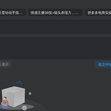
零撸搬砖项目，只需动动手指转发，实现躺赚收益100+，适合新手操作
情感主播36技+镜头表现力，辅导你0-1做月销百万的情感主播
图片
提交评