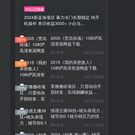
513人已阅读
2024新蓝海项目 暴力冷门长期稳定 纯手
机操作 单日收益3000+ 小白当...
2005《荒岛惊魂》1080P高
TOP2
清资源网盘下载
1年前
390人已阅读
2015《我的亲密敌人》
TOP3
1080P高清资源网盘下载
1年前
355人已阅读
零撸搬砖项目，只需动动手
TOP4
指转发，实现躺赚收益
100+，适合新手操作
2年前
350人已阅读
情感主播36技+镜头表现力，
TOP5
辅导你0-1做月销百万的情感
主播
2年前
307人已阅读
2024《剑来 第一季》4K高