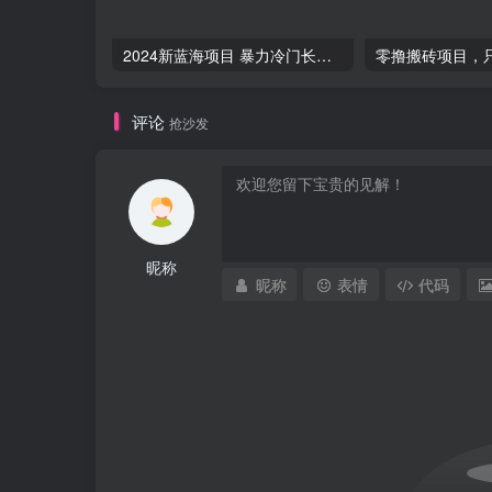
2024新蓝海项目 暴力冷门长期稳定 纯手机操作 单日收益3000+ 小白当天上手
评论
抢沙发
昵称
昵称
表情
代码