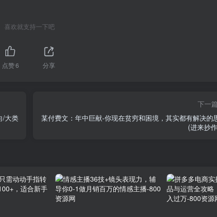
喜欢就支持一下吧
点赞
6
分享
下一
向/大类
某付费文：年中巨献-你现在贫穷和困境，其实都有解决的
(进来抄作