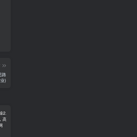
篇
思路
业)