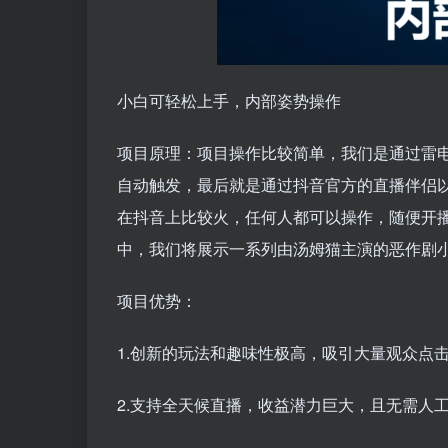
小白可轻松上手，内部姿势操作
项目原理：项目操作比较简单，我们是通过雷
自动触发，最后就是通过抖音官方的直播伴侣
在抖音上比较火，任何人都可以操作，随便开
中，我们将展示一系列由汤姆猫主演的恶作剧
项目优势：
1.创新的玩法和趣味性极高，吸引大量观众点
2.支持全天候直播，收益潜力巨大，且无需人