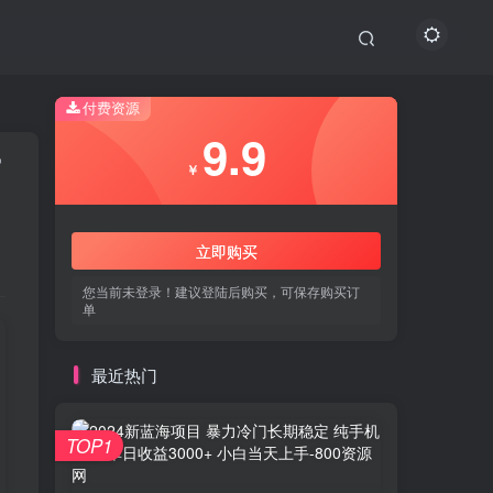
付费资源
9.9
赏
￥
立即购买
您当前未登录！建议登陆后购买，可保存购买订
单
最近热门
TOP1