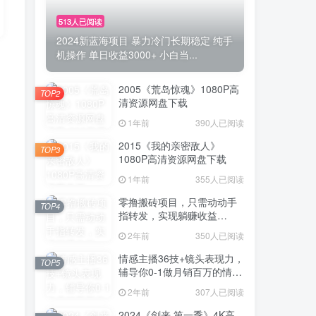
513人已阅读
2024新蓝海项目 暴力冷门长期稳定 纯手
机操作 单日收益3000+ 小白当...
2005《荒岛惊魂》1080P高
TOP2
清资源网盘下载
1年前
390人已阅读
2015《我的亲密敌人》
TOP3
1080P高清资源网盘下载
1年前
355人已阅读
零撸搬砖项目，只需动动手
TOP4
指转发，实现躺赚收益
100+，适合新手操作
2年前
350人已阅读
情感主播36技+镜头表现力，
TOP5
辅导你0-1做月销百万的情感
主播
2年前
307人已阅读
2024《剑来 第一季》4K高