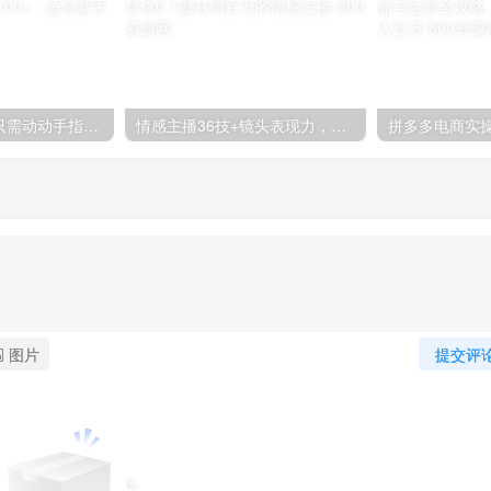
零撸搬砖项目，只需动动手指转发，实现躺赚收益100+，适合新手操作
情感主播36技+镜头表现力，辅导你0-1做月销百万的情感主播
图片
提交评