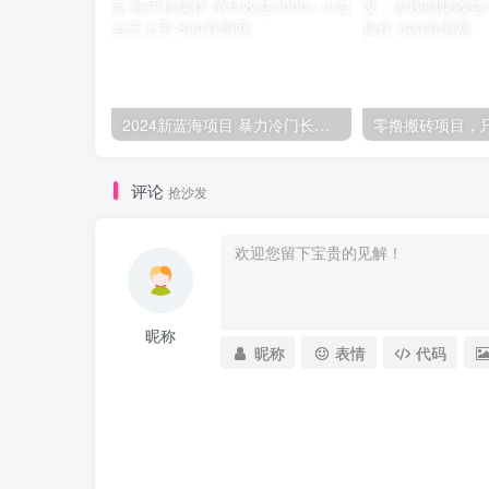
2024新蓝海项目 暴力冷门长期稳定 纯手机操作 单日收益3000+ 小白当天上手
评论
抢沙发
昵称
昵称
表情
代码