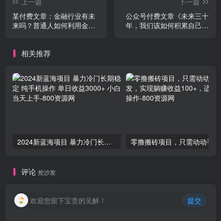
上一篇
下一篇
某付费文章：金融行业有未
公众号付费文章《未来三十
来吗？普通人如何利用金融
年，我们该如何积累自己的
行业发财?(附财富密码)
财富》
相关推荐
2024新蓝海项目 暴力冷门长期稳定 纯手机操作 单日收益3000+ 小白当天上手
零撸
评论
抢沙发
欢迎您留下宝贵的见解！
提交