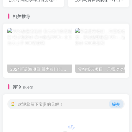
成交文案
大神（18节课）
相关推荐
2024新蓝海项目 暴力冷门长期稳定 纯手机操作 单日收益3000+ 小白当天上手
零撸
评论
抢沙发
欢迎您留下宝贵的见解！
提交