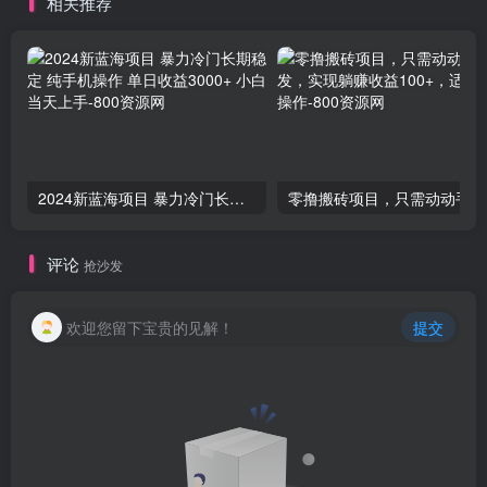
相关推荐
2024新蓝海项目 暴力冷门长期稳定 纯手机操作 单日收益3000+ 小白当天上手
零撸
评论
抢沙发
欢迎您留下宝贵的见解！
提交