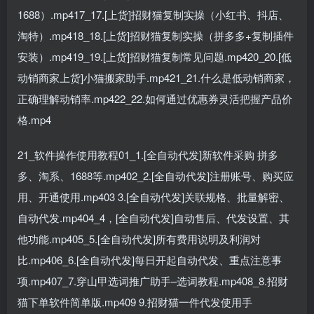
1688）.mp417_17.[上货]招财猫复制实操（小红书、抖店、
淘特）.mp418_18.[上货]招财猫复制实操（拼多多+复制插件
安装）.mp419_19.[上货]招财猫复制常见问题.mp420_20.[低
动销商家上货]小猫搬家助手.mp421_21.什么是低动销商家，
正确理解动销率.mp422_22.如何通过优惠券灵活把握产品价
格.mp4
21_软件操作使用教程01_1.[全自动代发]新软件采购 拼多
多、淘系、1688等.mp402_2.[全自动代发]注册账号、购买应
用、开通使用.mp403 3.[全自动代发]关联规格、批量解密、
自动代发.mp404_4，[全自动代发]自动售后、代发设置、其
他功能.mp405_5.[全自动代发]所有费用说明及利润对
比.mp406_6.[全自动代发]每日开起自动代发、重点注意事
项.mp407_7.穿山甲选词推广助手–选词教程.mp408_8.招财
猫下单软件简单版.mp409 9.招财猫一件代发使用手