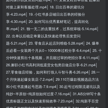
对接上家和客服处理.mp4│ 18. 日出百单的避坑分
享-4.23.mp4│ 19. 小红书多店铺日出百单的经验分
享-4.30.mp4│ 20. 如何写出优秀素材笔记，提高转化
率.mp4│ 21. 独一无二的去重技术，过系统审核-5.14.mp4│
22. 出单以后稳定单量以及快速处理售后发货问
题-5.21.mp4│ 23. 零食店从起店到维稳-5.28.mp4│ 24. 爆单
后必看—女装两个月从0～10000单过程分享-6.4.mp4│ 25. 十
分钟快速剪出十条视频，并且能过审的绝招分享-6.11.mp4│
26.兼职小红书高利润低退货女包类目做店分享-6.21.mp4│
27.零食做店经验，如何和打假人斗智斗勇-6.26.mp4│ 28.一
个月快速起爆女装店-7.2.mp4│ 29.110万爆款视频选品方法
和小红书直播起号思路-7.9.mp4│ 30.起号过程限流避坑以及
纯抄~半原创~纯原创如何过度-7.16.mp4│ 31.Ai5分钟写十条
优质标题正文以及快速剪辑效率-7.23.mp4│ 32.纯新手百货