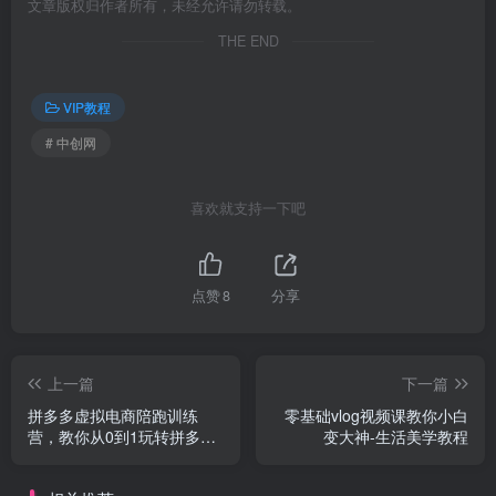
文章版权归作者所有，未经允许请勿转载。
THE END
VIP教程
# 中创网
喜欢就支持一下吧
点赞
8
分享
上一篇
下一篇
拼多多虚拟电商陪跑训练
零基础vlog视频课教你小白
营，教你从0到1玩转拼多多
变大神-生活美学教程
虚拟电商，简单易上手