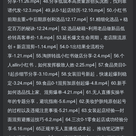
分享-11.26.mp4│ 48.分享低成本高质量原创实况图，找到靠
谱代发-12.3.mp4│ 49.从0-1起店经历-12.10.mp4│ 50.小红书
前期去重+中后期原创和选品12.17.mp4│ 51.精细化选品＋稳
定百万的秘诀-12.24.mp4│ 52.选品秘籍~利用老品做新品低
价转高客单价-1.8.mp4│ 53.延长爆文生命周期，老店限流原
创＋新店混剪–1.14.mp4│ 54.0-1出结果全流程分
享-1.21.mp4│ 55.淘拼转战小红书做店分享-2.4.mp4│ 56.个
人allin小红书，如何发挥极致人效-2.25.mp4│ 57.食品类目0-
1起步细节分享-3.10.mp4│ 58.女装旧号新起，快速起爆到稳
定-3.24.mp4│ 59.食品0-1混剪加原创起爆-4.8.mp4│ 60.新手
如何选品找上家、混剪爆单-4.21.mp4│ 61.无人直播实操半
年的专题分享，避坑指南-5.6.mp4│ 62.美妆护肤纯原创起号
的过程以及违规注意事项-5.21.mp4│ 63.女装起店经验—封
面混剪避搬运技巧-6.2.mp4│ 64.三次0-1零食起店成功经验分
享-6.16.mp4│ 65正规半无人直播低成本起， 推动笔记蹭平