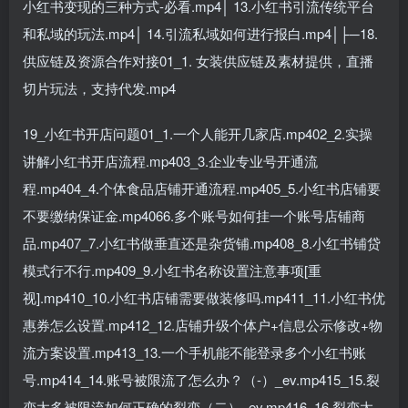
小红书变现的三种方式-必看.mp4│ 13.小红书引流传统平台
和私域的玩法.mp4│ 14.引流私域如何进行报白.mp4│├─18.
供应链及资源合作对接01_1. 女装供应链及素材提供，直播
切片玩法，支持代发.mp4
19_小红书开店问题01_1.一个人能开几家店.mp402_2.实操
讲解小红书开店流程.mp403_3.企业专业号开通流
程.mp404_4.个体食品店铺开通流程.mp405_5.小红书店铺要
不要缴纳保证金.mp4066.多个账号如何挂一个账号店铺商
品.mp407_7.小红书做垂直还是杂货铺.mp408_8.小红书铺贷
模式行不行.mp409_9.小红书名称设置注意事项[重
视].mp410_10.小红书店铺需要做装修吗.mp411_11.小红书优
惠券怎么设置.mp412_12.店铺升级个体户+信息公示修改+物
流方案设置.mp413_13.一个手机能不能登录多个小红书账
号.mp414_14.账号被限流了怎么办？（-）_ev.mp415_15.裂
变太多被限流如何正确的裂变（二）_ev.mp416_16.裂变太