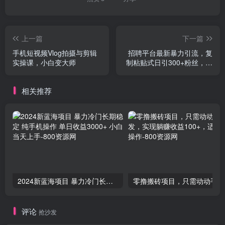
上一篇
下一篇
手机短视频Vlog拍摄与剪辑
招聘平台最新暴力引流，复
实操课，小白变大师
制粘贴式日引300+粉丝，颠
覆以往垃圾玩法，简…
相关推荐
2024新蓝海项目 暴力冷门长期稳定 纯手机操作 单日收益3000+ 小白当天上手
零撸
评论
抢沙发