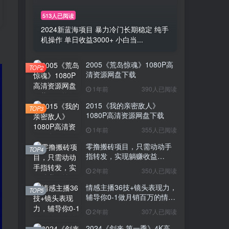
513人已阅读
2024新蓝海项目 暴力冷门长期稳定 纯手
机操作 单日收益3000+ 小白当...
2005《荒岛惊魂》1080P高
TOP2
清资源网盘下载
1年前
390人已阅读
2015《我的亲密敌人》
TOP3
1080P高清资源网盘下载
1年前
355人已阅读
零撸搬砖项目，只需动动手
TOP4
指转发，实现躺赚收益
100+，适合新手操作
2年前
350人已阅读
情感主播36技+镜头表现力，
TOP5
辅导你0-1做月销百万的情感
主播
2年前
307人已阅读
2024《剑来 第一季》4K高