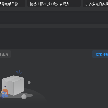
零撸搬砖项目，只需动动手指转发，实现躺赚收益100+，适合新手操作
情感主播36技+镜头表现力，辅导你0-1做月销百万的情感主播
图片
提交评