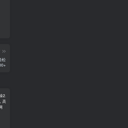
篇
轻松
0+