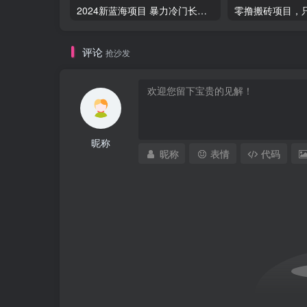
2024新蓝海项目 暴力冷门长期稳定 纯手机操作 单日收益3000+ 小白当天上手
评论
抢沙发
昵称
昵称
表情
代码