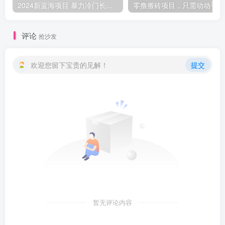
2024新蓝海项目 暴力冷门长期稳定 纯手机操作 单日收益3000+ 小白当天上手
零撸
评论
抢沙发
欢迎您留下宝贵的见解！
提交
暂无评论内容