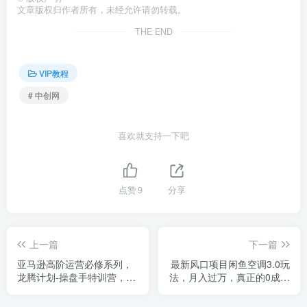
文章版权归作者所有，未经允许请勿转载。
THE END
VIP教程
# 中创网
喜欢就支持一下吧
点赞
9
分享
上一篇
下一篇
亚马逊高阶运营必修系列，
最新风口项目闲鱼空调3.0玩
龙腾计划-操盘手特训营，三
法，月入过万，真正的0成本
天三夜特训 全面提升操盘手
0投资项目
能力