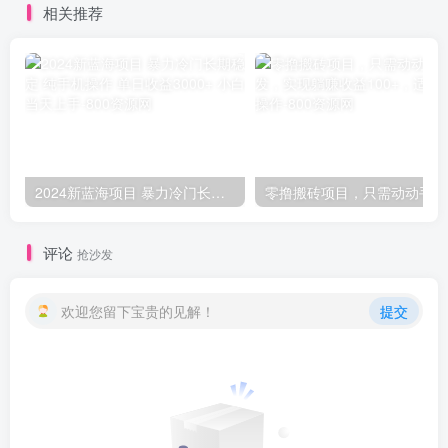
相关推荐
2024新蓝海项目 暴力冷门长期稳定 纯手机操作 单日收益3000+ 小白当天上手
零撸
评论
抢沙发
欢迎您留下宝贵的见解！
提交