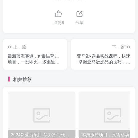
点赞
5
分享
上一篇
下一篇
最新蓝海赛道，ai素描育儿
亚马逊-选品实战课程，快速
项目，一发即火，多渠道发
掌握亚马逊选品的技巧，覆
布，日入1000+
盖亚马逊选品所有渠道
相关推荐
2024新蓝海项目 暴力冷门长期稳定 纯手机操作 单日收益3000+ 小白当天上手
零撸