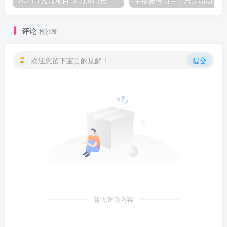
2024新蓝海项目 暴力冷门长期稳定 纯手机操作 单日收益3000+ 小白当天上手
零撸
评论
抢沙发
欢迎您留下宝贵的见解！
提交
暂无评论内容