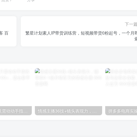
下一
客 百
繁星计划素人IP带货训练营，短视频带货0粉起号，一个月
零撸搬砖项目，只需动动手指转发，实现躺赚收益100+，适合新手操作
情感主播36技+镜头表现力，辅导你0-1做月销百万的情感主播