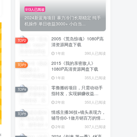
513人已阅读
2024新蓝海项目 暴力冷门长期稳定 纯手
机操作 单日收益3000+ 小白当...
2005《荒岛惊魂》1080P高
TOP2
清资源网盘下载
1年前
390人已阅读
2015《我的亲密敌人》
TOP3
1080P高清资源网盘下载
1年前
355人已阅读
零撸搬砖项目，只需动动手
TOP4
指转发，实现躺赚收益
100+，适合新手操作
2年前
350人已阅读
情感主播36技+镜头表现力，
TOP5
辅导你0-1做月销百万的情感
主播
2年前
307人已阅读
怎
2024《剑来 第一季》4K高