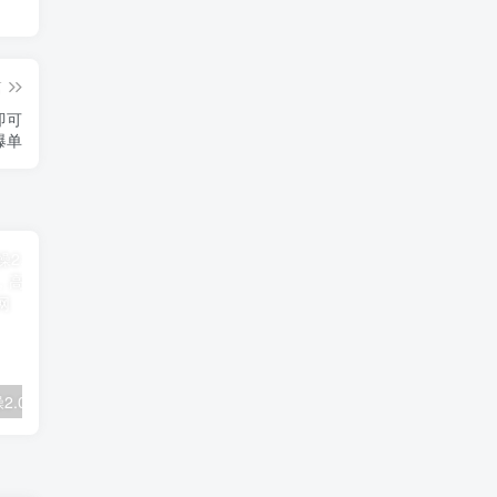
篇
即可
爆单
拼多多电商实操2.0：虚拟资源选品与运营全攻略，高利润玩法，月入过万
2025闲鱼实战掘金课，带你纵横闲鱼店，零起点多维度打造全能玩家