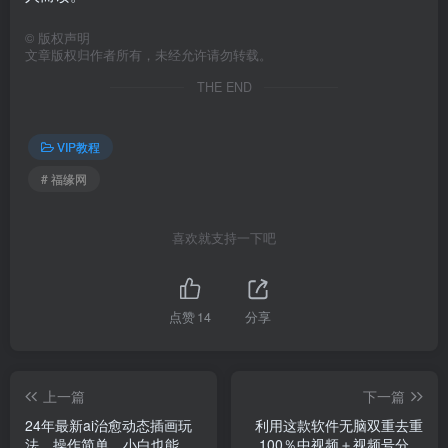
©
版权声明
文章版权归作者所有，未经允许请勿转载。
THE END
VIP教程
# 福缘网
喜欢就支持一下吧
点赞
14
分享
上一篇
下一篇
24年最新ai治愈动态插画玩
利用这款软件无脑双重去重
法，操作简单，小白也能轻
100％中视频＋视频号分成