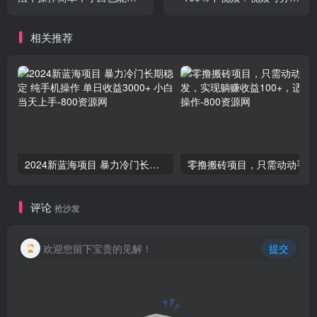
松入手，日入1000+
计划 小白也能月入3w＋
相关推荐
2024新蓝海项目 暴力冷门长期稳定 纯手机操作 单日收益3000+ 小白当天上手
零撸
评论
抢沙发
欢迎您留下宝贵的见解！
提交