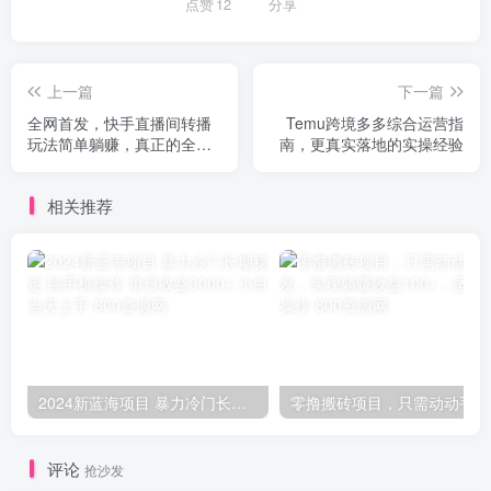
点赞
12
分享
上一篇
下一篇
全网首发，快手直播间转播
Temu跨境多多综合运营指
玩法简单躺赚，真正的全无
南，更真实落地的实操经验
人直播，小白轻松上手月入
1W+
相关推荐
2024新蓝海项目 暴力冷门长期稳定 纯手机操作 单日收益3000+ 小白当天上手
零撸
评论
抢沙发