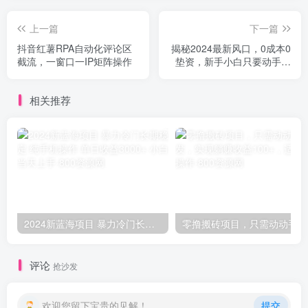
上一篇
下一篇
抖音红薯RPA自动化评论区
揭秘2024最新风口，0成本0
截流，一窗口一IP矩阵操作
垫资，新手小白只要动手就
能赚钱的项目—空调
相关推荐
2024新蓝海项目 暴力冷门长期稳定 纯手机操作 单日收益3000+ 小白当天上手
零撸
评论
抢沙发
欢迎您留下宝贵的见解！
提交