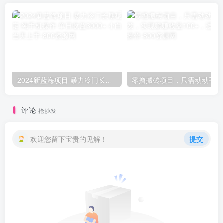
2024新蓝海项目 暴力冷门长期稳定 纯手机操作 单日收益3000+ 小白当天上手
零撸
评论
抢沙发
欢迎您留下宝贵的见解！
提交