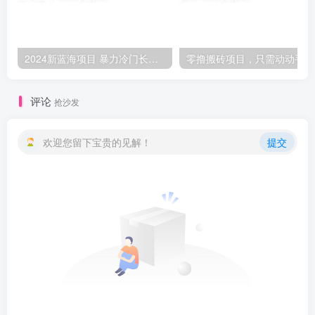
2024新蓝海项目 暴力冷门长期稳定 纯手机操作 单日收益3000+ 小白当天上手
零撸
评论
抢沙发
欢迎您留下宝贵的见解！
提交