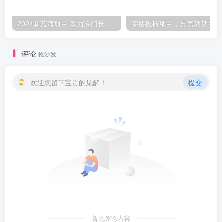
2024新蓝海项目 暴力冷门长期稳定 纯手机操作 单日收益3000+ 小白当天上手
零撸
评论
抢沙发
欢迎您留下宝贵的见解！
提交
暂无评论内容