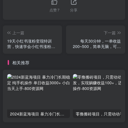
点赞
7
分享
上一篇
下一篇
19天小红书涨粉变现特训
每天30分钟，一单收益
营，快速学会小红书涨粉，
200~500，简单无脑，可批
月入十万轻松变现
量放大，每月稳定1万+的…
相关推荐
2024新蓝海项目 暴力冷门长期稳定 纯手机操作 单日收益3000+ 小白当天上手
零撸